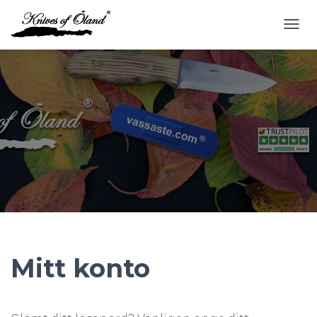
V
I
S
A
/
G
Ö
M
N
A
V
I
G
E
R
I
N
Mitt konto
G