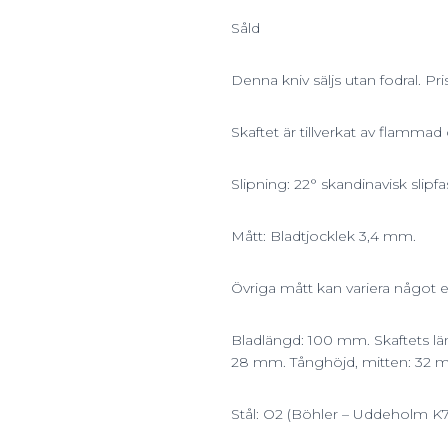
Såld
Denna kniv säljs utan fodral. Pr
Skaftet är tillverkat av flamma
Slipning: 22° skandinavisk slipfa
Mått: Bladtjocklek 3,4 mm.
Övriga mått kan variera något e
Bladlängd: 100 mm. Skaftets lä
28 mm. Tånghöjd, mitten: 32 
Stål: O2 (Böhler – Uddeholm K