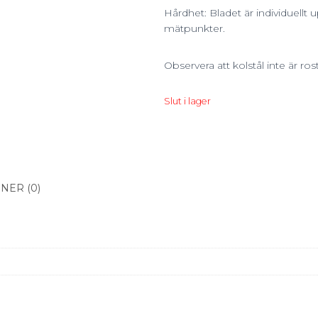
Hårdhet: Bladet är individuellt
mätpunkter.
Observera att kolstål inte är rostf
Slut i lager
NER (0)