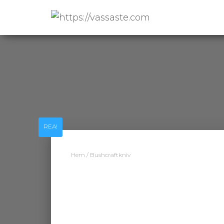
REA!
Hem
/ Bushcraftkniv