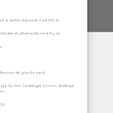
iset är därför reducerat med 500 kr.
d öländsk ek ytbehandla med Tru oil.
s.
ftersom allt görs för hand.
ngd: 112 mm. Totallängd: 212 mm. Bladhöjd:
mm.
720