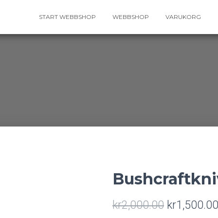
START WEBBSHOP
WEBBSHOP
VARUKORG
Bushcraftkni
kr
2,000.00
kr
1,500.0