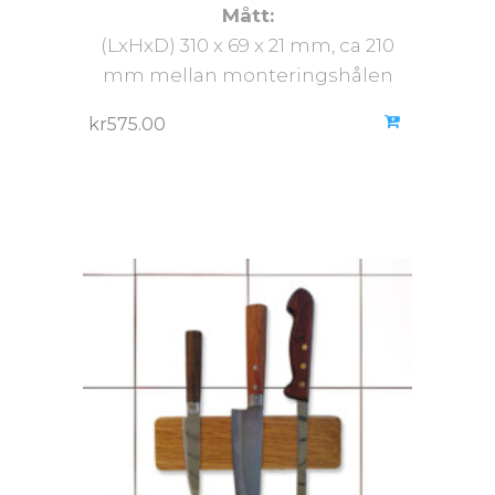
Mått:
(LxHxD) 310 x 69 x 21 mm, ca 210
mm mellan monteringshålen
kr
575.00