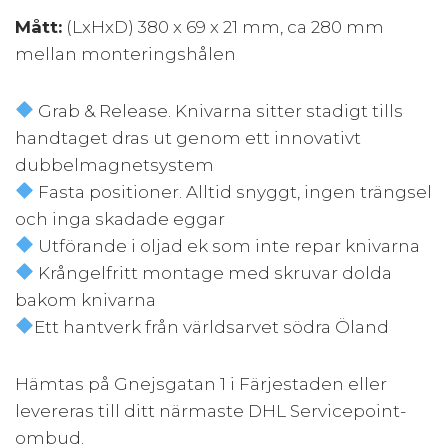
Mått:
(LxHxD) 380 x 69 x 21 mm, ca 280 mm
mellan monteringshålen
Grab & Release. Knivarna sitter stadigt tills
handtaget dras ut genom ett innovativt
dubbelmagnetsystem
Fasta positioner. Alltid snyggt, ingen trängsel
och inga skadade eggar
Utförande i oljad ek som inte repar knivarna
Krångelfritt montage med skruvar dolda
bakom knivarna
Ett hantverk från världsarvet södra Öland
Hämtas på Gnejsgatan 1 i Färjestaden eller
levereras till ditt närmaste DHL Servicepoint-
ombud.