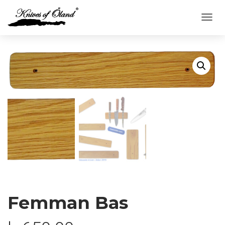
V
I
S
A
/
G
Ö
M
N
A
V
I
G
E
R
I
N
G
Femman Bas